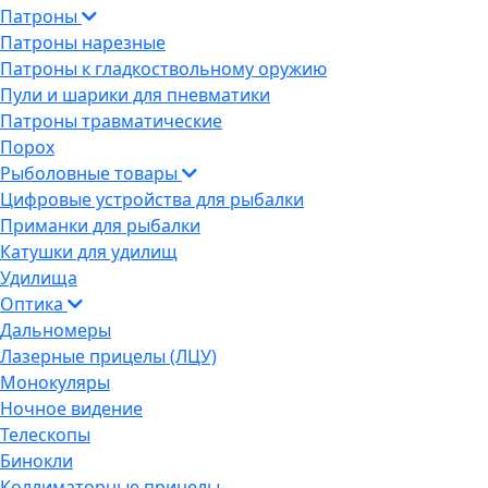
Патроны
Патроны нарезные
Патроны к гладкоствольному оружию
Пули и шарики для пневматики
Патроны травматические
Порох
Рыболовные товары
Цифровые устройства для рыбалки
Приманки для рыбалки
Катушки для удилищ
Удилища
Оптика
Дальномеры
Лазерные прицелы (ЛЦУ)
Монокуляры
Ночное видение
Телескопы
Бинокли
Коллиматорные прицелы