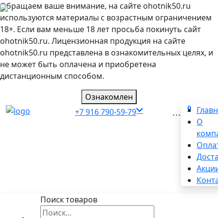
Обращаем ваше внимание, на сайте ohotnik50.ru
используются материалы с возрастным ограничением
18+. Если вам меньше 18 лет просьба покинуть сайт
ohotnik50.ru. Лицензионная продукция на сайте
ohotnik50.ru представлена в ознакомительных целях, и
не может быть оплачена и приобретена
дистанционным способом.
Ознакомлен
0
...
Глав
+7 916 790-59-79
О
комп
Опла
Дост
Акци
Конт
Поиск товаров