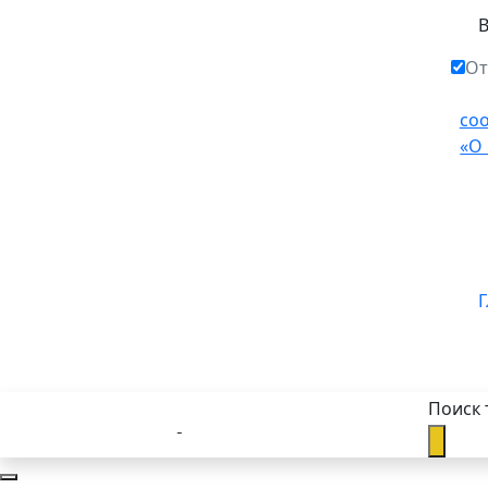
От
со
«О
Г
Поиск 
Каталог товаров