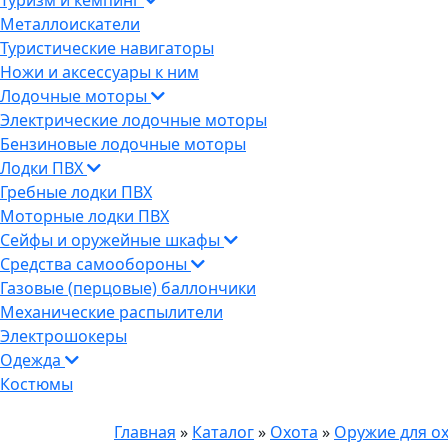
Туризм и кемпинг
Металлоискатели
Туристические навигаторы
Ножи и аксессуары к ним
Лодочные моторы
Электрические лодочные моторы
Бензиновые лодочные моторы
Лодки ПВХ
Гребные лодки ПВХ
Моторные лодки ПВХ
Сейфы и оружейные шкафы
Средства самообороны
Газовые (перцовые) баллончики
Механические распылители
Электрошокеры
Одежда
Костюмы
Главная
»
Каталог
»
Охота
»
Оружие для о