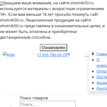
Обращаем ваше внимание, на сайте ohotnik50.ru
используются материалы с возрастным ограничением
18+. Если вам меньше 18 лет просьба покинуть сайт
ohotnik50.ru. Лицензионная продукция на сайте
ohotnik50.ru представлена в ознакомительных целях, и
не может быть оплачена и приобретена
дистанционным способом.
Ознакомлен
0
...
Глав
+7 916 790-59-79
О
комп
Опла
Дост
Акци
Конт
Поиск товаров