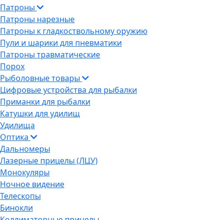
Патроны
Патроны нарезные
Патроны к гладкоствольному оружию
Пули и шарики для пневматики
Патроны травматические
Порох
Рыболовные товары
Цифровые устройства для рыбалки
Приманки для рыбалки
Катушки для удилищ
Удилища
Оптика
Дальномеры
Лазерные прицелы (ЛЦУ)
Монокуляры
Ночное видение
Телескопы
Бинокли
Коллиматорные прицелы