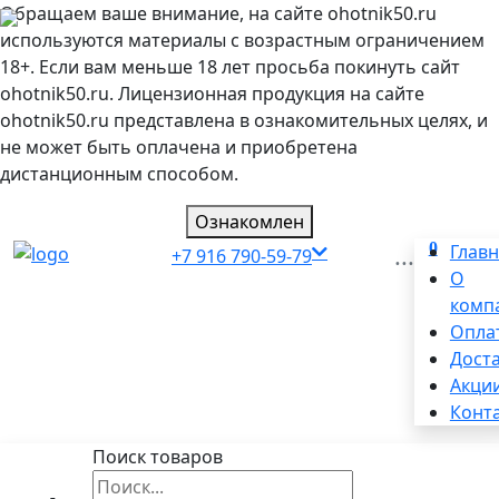
Обращаем ваше внимание, на сайте ohotnik50.ru
используются материалы с возрастным ограничением
18+. Если вам меньше 18 лет просьба покинуть сайт
ohotnik50.ru. Лицензионная продукция на сайте
ohotnik50.ru представлена в ознакомительных целях, и
не может быть оплачена и приобретена
дистанционным способом.
Ознакомлен
0
...
Глав
+7 916 790-59-79
О
комп
Опла
Дост
Акци
Конт
Поиск товаров