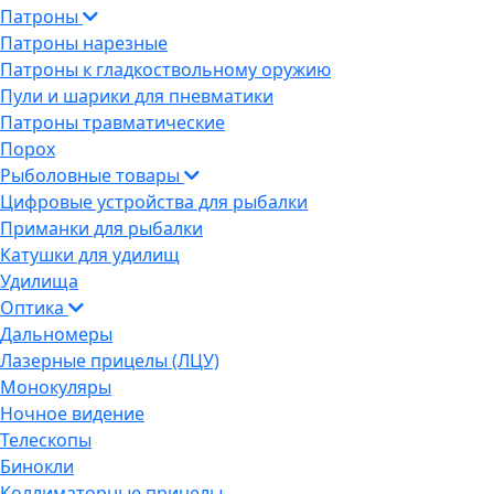
Патроны
Патроны нарезные
Патроны к гладкоствольному оружию
Пули и шарики для пневматики
Патроны травматические
Порох
Рыболовные товары
Цифровые устройства для рыбалки
Приманки для рыбалки
Катушки для удилищ
Удилища
Оптика
Дальномеры
Лазерные прицелы (ЛЦУ)
Монокуляры
Ночное видение
Телескопы
Бинокли
Коллиматорные прицелы