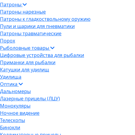
Патроны
Патроны нарезные
Патроны к гладкоствольному оружию
Пули и шарики для пневматики
Патроны травматические
Порох
Рыболовные товары
Цифровые устройства для рыбалки
Приманки для рыбалки
Катушки для удилищ
Удилища
Оптика
Дальномеры
Лазерные прицелы (ЛЦУ)
Монокуляры
Ночное видение
Телескопы
Бинокли
Коллиматорные прицелы