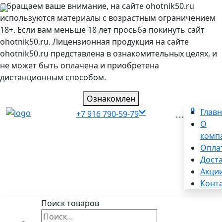
Обращаем ваше внимание, на сайте ohotnik50.ru
используются материалы с возрастным ограничением
18+. Если вам меньше 18 лет просьба покинуть сайт
ohotnik50.ru. Лицензионная продукция на сайте
ohotnik50.ru представлена в ознакомительных целях, и
не может быть оплачена и приобретена
дистанционным способом.
Ознакомлен
0
...
Глав
+7 916 790-59-79
О
комп
Опла
Дост
Акци
Конт
Поиск товаров