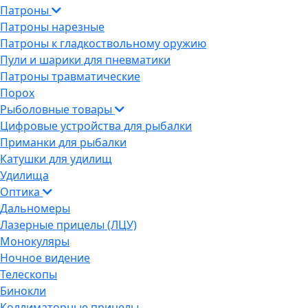
Патроны
Патроны нарезные
Патроны к гладкоствольному оружию
Пули и шарики для пневматики
Патроны травматические
Порох
Рыболовные товары
Цифровые устройства для рыбалки
Приманки для рыбалки
Катушки для удилищ
Удилища
Оптика
Дальномеры
Лазерные прицелы (ЛЦУ)
Монокуляры
Ночное видение
Телескопы
Бинокли
Коллиматорные прицелы