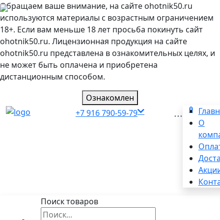
Обращаем ваше внимание, на сайте ohotnik50.ru
используются материалы с возрастным ограничением
18+. Если вам меньше 18 лет просьба покинуть сайт
ohotnik50.ru. Лицензионная продукция на сайте
ohotnik50.ru представлена в ознакомительных целях, и
не может быть оплачена и приобретена
дистанционным способом.
Ознакомлен
0
...
Глав
+7 916 790-59-79
О
комп
Опла
Дост
Акци
Конт
Поиск товаров