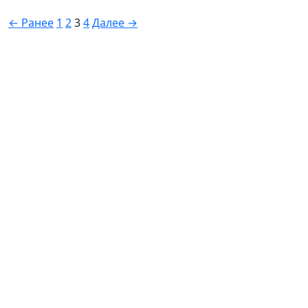
← Ранее
1
2
3
4
Далее →