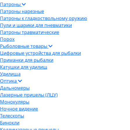
Патроны
Патроны нарезные
Патроны к гладкоствольному оружию
Пули и шарики для пневматики
Патроны травматические
Порох
Рыболовные товары
Цифровые устройства для рыбалки
Приманки для рыбалки
Катушки для удилищ
Удилища
Оптика
Дальномеры
Лазерные прицелы (ЛЦУ)
Монокуляры
Ночное видение
Телескопы
Бинокли
Коллиматорные прицелы