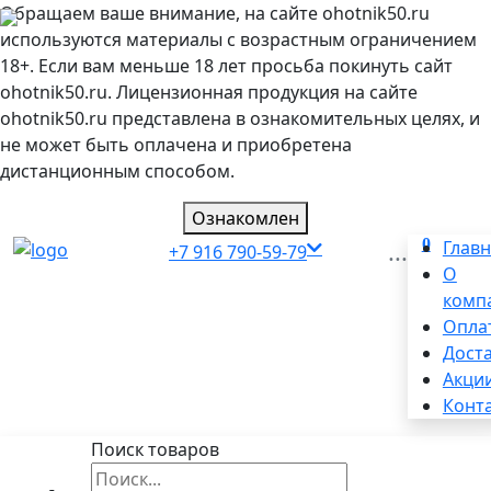
Обращаем ваше внимание, на сайте ohotnik50.ru
используются материалы с возрастным ограничением
18+. Если вам меньше 18 лет просьба покинуть сайт
ohotnik50.ru. Лицензионная продукция на сайте
ohotnik50.ru представлена в ознакомительных целях, и
не может быть оплачена и приобретена
дистанционным способом.
Ознакомлен
0
...
Глав
+7 916 790-59-79
О
комп
Опла
Дост
Акци
Конт
Поиск товаров