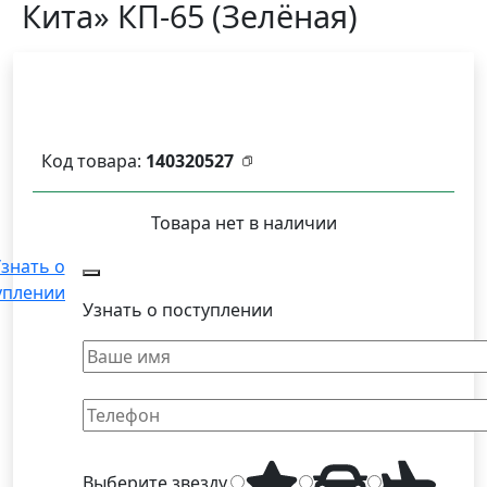
Кита» КП-65 (Зелёная)
Код товара:
140320527
Товара нет в наличии
знать о
уплении
Узнать о поступлении
Выберите
звезду
.