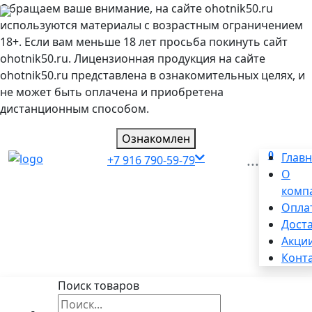
Обращаем ваше внимание, на сайте ohotnik50.ru
используются материалы с возрастным ограничением
18+. Если вам меньше 18 лет просьба покинуть сайт
ohotnik50.ru. Лицензионная продукция на сайте
ohotnik50.ru представлена в ознакомительных целях, и
не может быть оплачена и приобретена
дистанционным способом.
Ознакомлен
0
...
Глав
+7 916 790-59-79
О
комп
Опла
Дост
Акци
Конт
Поиск товаров