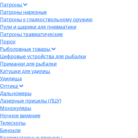
Патроны
Патроны нарезные
Патроны к гладкоствольному оружию
Пули и шарики для пневматики
Патроны травматические
Порох
Рыболовные товары
Цифровые устройства для рыбалки
Приманки для рыбалки
Катушки для удилищ
Удилища
Оптика
Дальномеры
Лазерные прицелы (ЛЦУ)
Монокуляры
Ночное видение
Телескопы
Бинокли
Коллиматорные прицелы