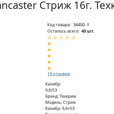
ncaster Стриж 16г. Тех
Код товара:
34450
Осталось всего:
40 шт.
|
0
отзывов
Калибр:
9,6/53
Бренд: Техкрим
Модель: Стриж
Калибр: 9,6×53