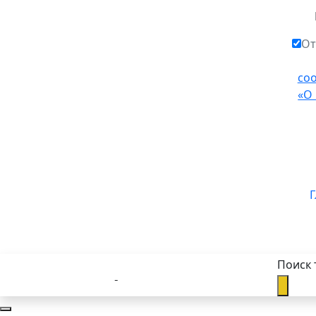
От
со
«О
Г
Поиск 
Каталог товаров