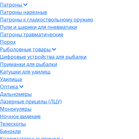
Патроны
Патроны нарезные
Патроны к гладкоствольному оружию
Пули и шарики для пневматики
Патроны травматические
Порох
Рыболовные товары
Цифровые устройства для рыбалки
Приманки для рыбалки
Катушки для удилищ
Удилища
Оптика
Дальномеры
Лазерные прицелы (ЛЦУ)
Монокуляры
Ночное видение
Телескопы
Бинокли
Коллиматорные прицелы