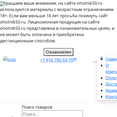
Обращаем ваше внимание, на сайте ohotnik50.ru
используются материалы с возрастным ограничением
18+. Если вам меньше 18 лет просьба покинуть сайт
ohotnik50.ru. Лицензионная продукция на сайте
ohotnik50.ru представлена в ознакомительных целях, и
не может быть оплачена и приобретена
дистанционным способом.
Ознакомлен
0
...
Глав
+7 916 790-59-79
О
комп
Опла
Дост
Акци
Конт
Поиск товаров