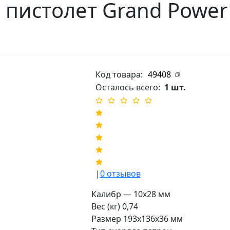
пистолет Grand Power 
Код товара:
49408
Осталось всего:
1 шт.
|
0
отзывов
Калибр — 10х28 мм
Вес (кг) 0,74
Размер 193х136х36 мм