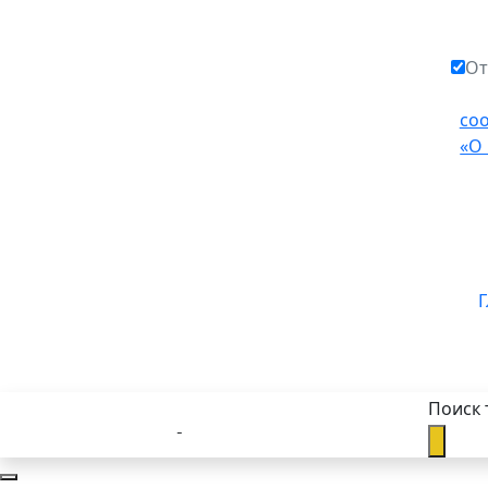
От
со
«О
Г
Поиск 
Каталог товаров