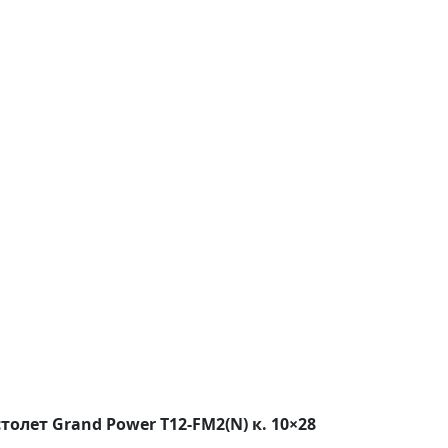
олет Grand Power T12-FM2(N) к. 10×28