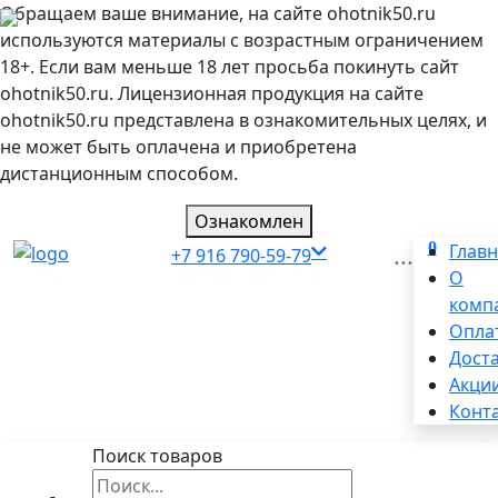
Обращаем ваше внимание, на сайте ohotnik50.ru
используются материалы с возрастным ограничением
18+. Если вам меньше 18 лет просьба покинуть сайт
ohotnik50.ru. Лицензионная продукция на сайте
ohotnik50.ru представлена в ознакомительных целях, и
не может быть оплачена и приобретена
дистанционным способом.
Ознакомлен
0
...
Глав
+7 916 790-59-79
О
комп
Опла
Дост
Акци
Конт
Поиск товаров