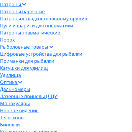
Патроны
Патроны нарезные
Патроны к гладкоствольному оружию
Пули и шарики для пневматики
Патроны травматические
Порох
Рыболовные товары
Цифровые устройства для рыбалки
Приманки для рыбалки
Катушки для удилищ
Удилища
Оптика
Дальномеры
Лазерные прицелы (ЛЦУ)
Монокуляры
Ночное видение
Телескопы
Бинокли
Коллиматорные прицелы