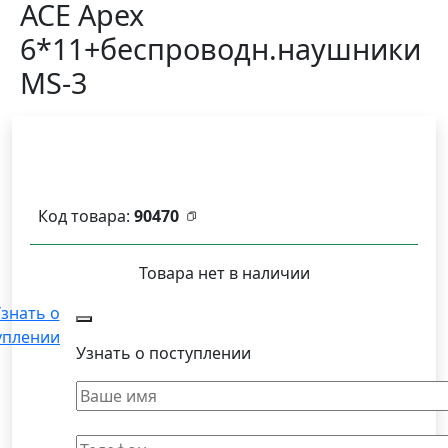
ACE Apex
6*11+беспроводн.наушники
MS-3
Код товара:
90470
Товара нет в наличии
знать о
уплении
Узнать о поступлении